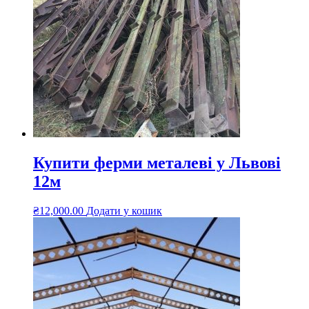
Купити ферми металеві у Львові
12м
₴
12,000.00
Додати у кошик