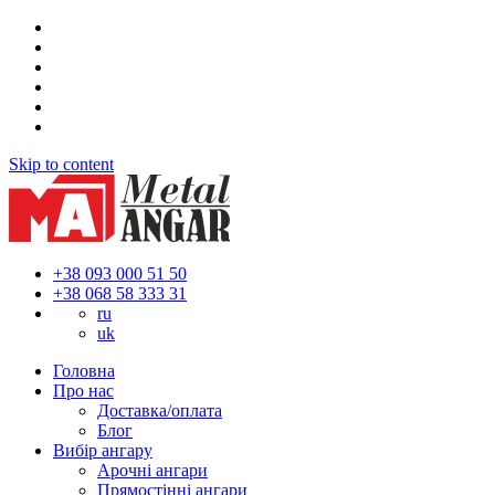
Skip to content
+38 093 000 51 50
+38 068 58 333 31
ru
uk
Головна
Про нас
Доставка/оплата
Блог
Вибір ангару
Арочні ангари
Прямостінні ангари