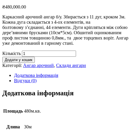
₴
480,000.00
Каркасний арочний ангар б/у. Збирається з 11 дуг, кроком 3м.
Кожна дуга складається з 4-ох елементів, на
болтовому з’єднанні, 44 елементи. Дуги кріпляться між собою
дере’вяними брусками (10см*5см). Обшитий оцинкованим
проф листом товщиною 0,8мм., та двое торцевих воріт. Ангар
уже демонтований в гарному стані.
Кількість
Додати у кошик
Категорії:
Ангар арочний
,
Склади ангари
Додаткова інформація
Відгуки (0)
Додаткова інформація
Площадь
480м.кв.
Длина
30м