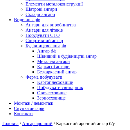
Елементи металоконструкції
Шатрові ангари
Склади ангари
Види ангарів
Ангари для виробництва
Ангари для літаків
Побудувати СТО
Спортивний ангар
Будівництво ангарів
Ангар б/в
Швидкий в будівництві ангар
Металеві ангари
Каркасні ангари
Безкаркасний ангар
Ферма побудувати
Картоплесховище
Побудувати свинарник
Овочесховище
Зерносховище
Монтаж / демонтаж
Скупка ангарів
Контакти
Головна
/
Ангар арочний
/ Каркасний арочний ангар б/у