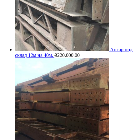
Ангар под
склад 12м на 40м.
₴
220,000.00