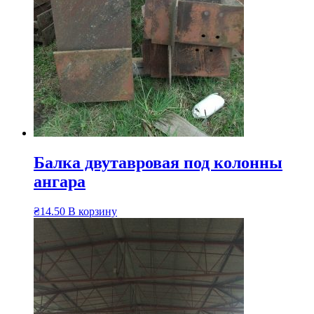
Балка двутавровая под колонны
ангара
₴
14.50
В корзину