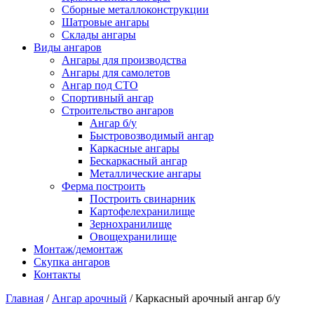
Сборные металлоконструкции
Шатровые ангары
Склады ангары
Виды ангаров
Ангары для производства
Ангары для самолетов
Ангар под СТО
Спортивный ангар
Строительство ангаров
Ангар б/у
Быстровозводимый ангар
Каркасные ангары
Бескаркасный ангар
Металлические ангары
Ферма построить
Построить свинарник
Картофелехранилище
Зернохранилище
Овощехранилище
Монтаж/демонтаж
Скупка ангаров
Контакты
Главная
/
Ангар арочный
/ Каркасный арочный ангар б/у