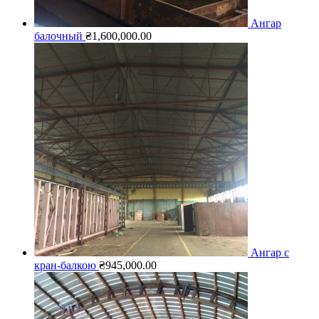
Ангар
балочный
₴
1,600,000.00
Ангар с
кран-балкою
₴
945,000.00