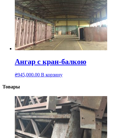
Ангар с кран-балкою
₴
945,000.00
В корзину
Товары