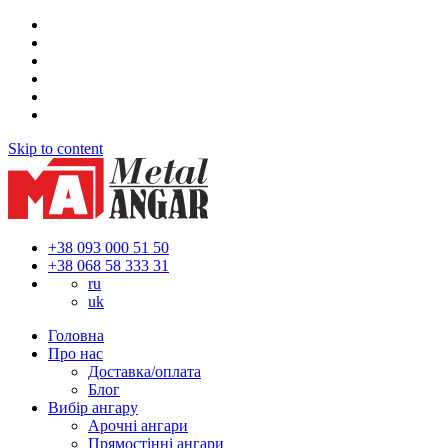
Skip to content
+38 093 000 51 50
+38 068 58 333 31
ru
uk
Головна
Про нас
Доставка/оплата
Блог
Вибір ангару
Арочні ангари
Прямостінні ангари