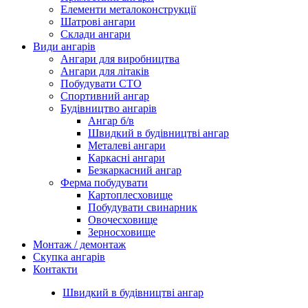
Елементи металоконструкції
Шатрові ангари
Склади ангари
Види ангарів
Ангари для виробництва
Ангари для літаків
Побудувати СТО
Спортивний ангар
Будівництво ангарів
Ангар б/в
Швидкий в будівництві ангар
Металеві ангари
Каркасні ангари
Безкаркасний ангар
Ферма побудувати
Картоплесховище
Побудувати свинарник
Овочесховище
Зерносховище
Монтаж / демонтаж
Скупка ангарів
Контакти
Швидкий в будівництві ангар