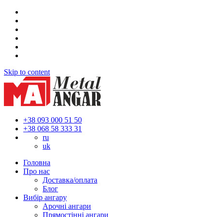
Skip to content
+38 093 000 51 50
+38 068 58 333 31
ru
uk
Головна
Про нас
Доставка/оплата
Блог
Вибір ангару
Арочні ангари
Прямостінні ангари