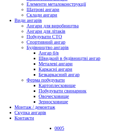
Елементи металоконструкції
Шатрові ангари
Склади ангари
Види ангарів
Ангари для виробництва
Ангари для літаків
Побудувати СТО
Спортивний ангар
Будівництво ангарів
Ангар б/в
Швидкий в будівництві ангар
Металеві ангари
Каркасні ангари
Безкаркасний ангар
Ферма побудувати
Картоплесховище
Побудувати свинарник
Овочесховище
Зерносховище
Монтаж / демонтаж
Скупка ангарів
Контакти
0005