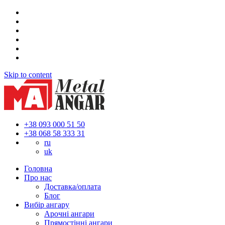
Skip to content
+38 093 000 51 50
+38 068 58 333 31
ru
uk
Головна
Про нас
Доставка/оплата
Блог
Вибір ангару
Арочні ангари
Прямостінні ангари