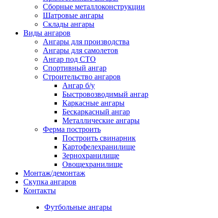
Сборные металлоконструкции
Шатровые ангары
Склады ангары
Виды ангаров
Ангары для производства
Ангары для самолетов
Ангар под СТО
Спортивный ангар
Строительство ангаров
Ангар б/у
Быстровозводимый ангар
Каркасные ангары
Бескаркасный ангар
Металлические ангары
Ферма построить
Построить свинарник
Картофелехранилище
Зернохранилище
Овощехранилище
Монтаж/демонтаж
Скупка ангаров
Контакты
Футбольные ангары