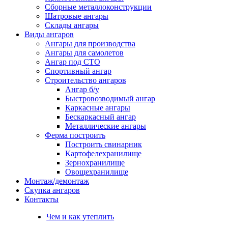
Сборные металлоконструкции
Шатровые ангары
Склады ангары
Виды ангаров
Ангары для производства
Ангары для самолетов
Ангар под СТО
Спортивный ангар
Строительство ангаров
Ангар б/у
Быстровозводимый ангар
Каркасные ангары
Бескаркасный ангар
Металлические ангары
Ферма построить
Построить свинарник
Картофелехранилище
Зернохранилище
Овощехранилище
Монтаж/демонтаж
Скупка ангаров
Контакты
Чем и как утеплить