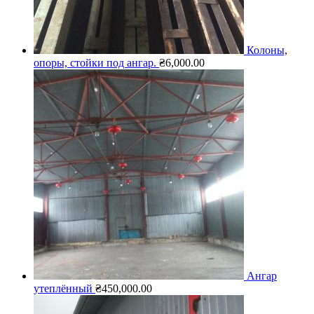
Колоны,
опоры, стойки под ангар.
₴
6,000.00
Ангар
утеплённый
₴
450,000.00