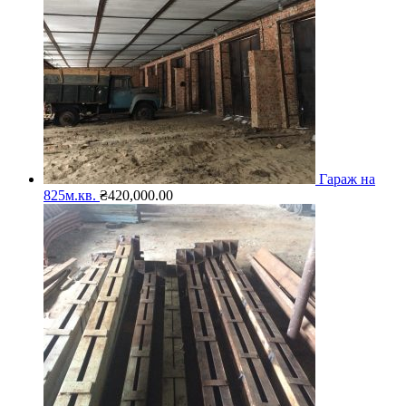
Гараж на
825м.кв.
₴
420,000.00