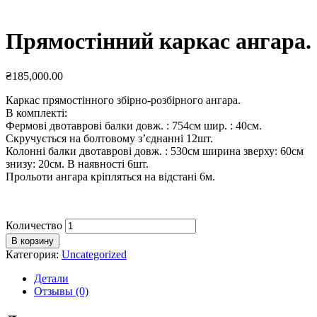
Прямостінний каркас ангара.
₴
185,000.00
Каркас прямостінного збірно-розбірного ангара.
В комплекті:
Фермові двотаврові балки довж. : 754см шир. : 40см.
Скручується на болтовому з’єднанні 12шт.
Колонні балки двотаврові довж. : 530см ширина зверху: 60см
знизу: 20см. В наявності 6шт.
Прольоти ангара кріпляться на відстані 6м.
Количество
В корзину
Категория:
Uncategorized
Детали
Отзывы (0)