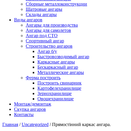
Сборные металлоконструкции
Шатровые ангары
Склады ангары
Виды ангаров
Ангары для производства
Ангары для самолетов
Ангар под СТО
Спортивный ангар
Строительство ангаров
Ангар б/у
Быстровозводимый ангар
Каркасные ангары
Бескаркасный ангар
Металлические ангары
Ферма построить
Построить свинарник
Картофелехранилище
Зернохранилище
Овощехранилище
Монтаж/демонтаж
Скупка ангаров
Контакты
Главная
/
Uncategorized
/ Прямостінний каркас ангара.