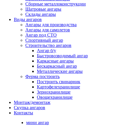
Сборные металлоконструкции
Шатровые ангары
Склады ангары
Виды ангаров
Ангары для производства
Ангары для самолетов
Ангар под СТО
Спортивный ангар
Строительство ангаров
Ангар б/у
Быстровозводимый ангар
Каркасные ангары
Бескаркасный ангар
Металлические ангары
Ферма построить
Построить свинарник
Картофелехранилище
Зернохранилище
Овощехранилище
Монтаж/демонтаж
Скупка ангаров
Контакты
мини ангар