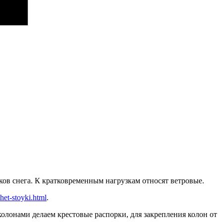
ков снега. К кратковременным нагрузкам относят ветровые.
chet-stoyki.html
.
колонами делаем крестовые распорки, для закрепления колон от