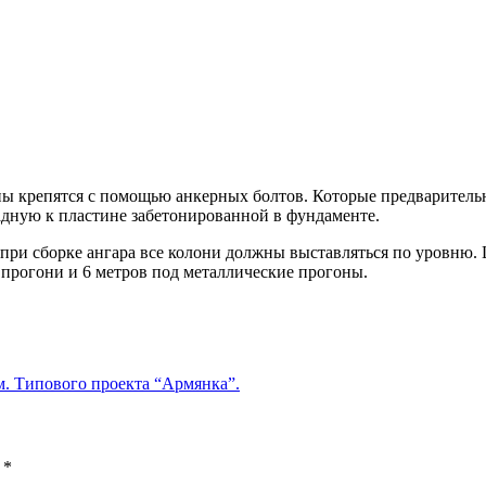
ы крепятся с помощью анкерных болтов. Которые предваритель
адную к пластине забетонированной в фундаменте.
о при сборке ангара все колони должны выставляться по уровню.
прогони и 6 метров под металлические прогоны.
. Типового проекта “Армянка”.
ы
*