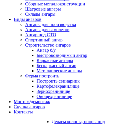
Сборные металлоконструкции
Шатровые ангары
Склады ангары
Виды ангаров
Ангары для производства
Ангары для самолетов
Ангар под СТО
Спортивный ангар
Строительство ангаров
Ангар б/у
Быстровозводимый ангар
Каркасные ангары
Бескаркасный ангар
Металлические ангары
Ферма построить
Построить свинарник
Картофелехранилище
Зернохранилище
Овощехранилище
Монтаж/демонтаж
Скупка ангаров
Контакты
Делаем колоны, опоры под